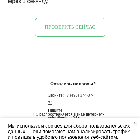
через 1 секунду.
ПРОВЕРИТЬ СЕЙЧАС
Остались вопросы?
Звоните:
+7 (495) 374-87-
74
Пишите:
ПО распространяется в виде интернет-
sales@unirate24.ru
сервиса,
специальные действия по установке ПО
Мы используем cookies для сбора пользовательских
на стороне пользователя не требуются
данных — они помогают нам анализировать трафик
и повышать удобство пользования веб-сайтом.
Полезные материалы для