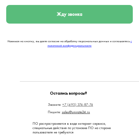
Жду звонка
Нажимая на кнопку, вы даете согласие на обработку персональных данных и соглашаетесь
c
политикой конфиденциальности
Остались вопросы?
Звоните:
+7 (495) 374-87-74
Пишите:
sales@unirate24.ru
ПО распространяется в виде интернет-сервиса,
специальные действия по установке ПО на стороне
пользователя не требуются